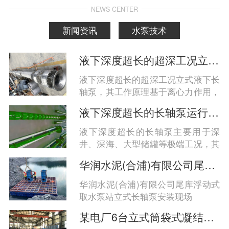
NEWS CENTER
新闻资讯
水泵技术
液下深度超长的超深工况立式液下长轴泵工作原理和技术核心
液下深度超长的超深工况立式液下长
轴泵，其工作原理基于离心力作用，
通过电机驱动长轴带动叶轮旋转，实
液下深度超长的长轴泵运行工况分析
现液体的高效垂直输送；技术核心在
于分段式长轴结构、多级支承系统、
液下深度超长的长轴泵主要用于深
耐腐蚀材料与智能密封设计的协同优
井、深海、大型储罐等极端工况，其
化，以应对百米级液深带来的力学、
运行稳定性与安全性高度依赖于结构
华润水泥(合浦)有限公司尾库浮动式取水泵站立式长轴泵安装现场
密封与耐久性挑战‌。
设计、材料选型及系统匹配。综合来
看，‌超长液下深度（通常指超过30
华润水泥(合浦)有限公司尾库浮动式
米，可达80米至百米级）的长轴泵在
取水泵站立式长轴泵安装现场
高扬程、耐腐蚀、抗振动和密封可靠
某电厂6台立式筒袋式凝结水泵
性方面面临更大挑战，需通过分段轴