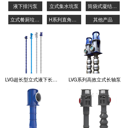
液下排污泵
立式集水坑泵
筒袋式凝结水泵
立式餐厨垃圾泵
H系列直角齿轮箱
其他产品
LVG超长型立式液下长轴泵
LVG系列高效立式长轴泵