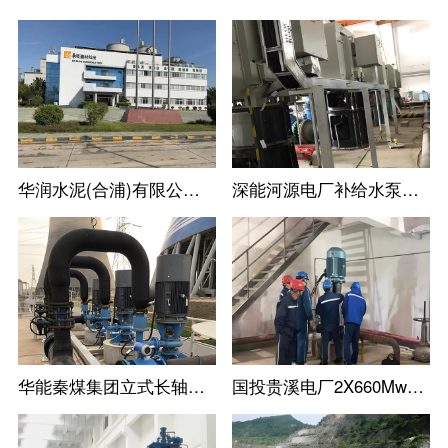
华润水泥(合浦)有限公司尾库浮动式取水泵站立式长轴泵
深能河源电厂补给水泵立式长轴泵机组
华能秦煤集团立式长轴泵工业循环水泵机组
国投贵溪电厂2X660Mw火电机组立式长轴泵