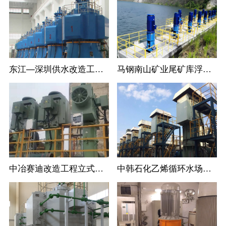
东江—深圳供水改造工程LC系列立式长轴循环水泵
马钢南山矿业尾矿库浮船取水泵站11台立式长轴泵一次调试成功运行过168
中冶赛迪改造工程立式长轴泵
中韩石化乙烯循环水场立式长轴泵