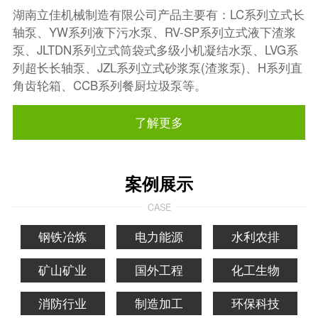
湖南立佳机械制造有限公司产品主要有：LC系列立式长
轴泵、YW系列液下污水泵、RV-SP系列立式液下渣浆
泵、JLTDN系列立式筒袋式多级小机凝结水泵、LVG系
列超长长轴泵、JZL系列立式砂浆泵(渣浆泵)、H系列直
角齿轮箱、CCB系列餐厨垃圾泵等。
了解更多
案例展示
CASE
钢铁冶炼
电力能源
水利农排
矿山矿业
国外工程
化工生物
消防行业
制造加工
环保科技