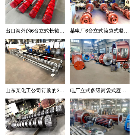
出口海外的6台立式长轴消防涡轮泵
某电厂6台立式筒袋式凝结水泵
山东某化工公司订购的2台不锈钢立式长轴液下泵
电厂立式多级筒袋式凝结水泵安装现场