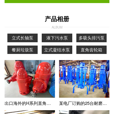
产品相册
ALBUM
立式长轴泵
液下污水泵
多吸头排污泵
餐厨垃圾泵
立式凝结水泵
直角齿轮箱
出口海外的H系列直角齿轮箱
某电厂订购的25台耐磨立式防淤多吸头排污水泵