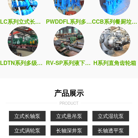
LC系列立式长轴泵
PWDDFL系列多吸头排污泵
CCB系列餐厨垃圾处理泵
LDTN系列多级筒袋式凝泵
RV-SP系列液下污水泵
H系列直角齿轮箱
产品展示
PRODUCT
立式长轴泵
立式悬吊泵
立式湿坑泵
立式涡轮泵
长轴深井泵
长轴透平泵