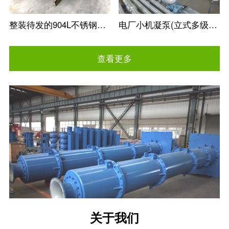
整装待发的904L不锈钢冶金矿用立式长轴泵
电厂小机凝泵(立式多级筒袋式凝结水泵)
查看更多
关于我们