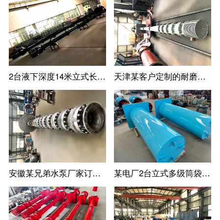
2台液下深度14米立式长轴泵--长沙某水泵厂家定制
天津某客户定制的耐磨耐腐蚀立式长轴泵
安徽某兄弟水泵厂家订购的高扬程立式长轴泵
某电厂2台立式多级筒袋式凝结水泵(小机凝结水泵)