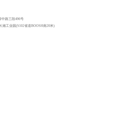
7
中路三段496号
工业园(S102省道BOOSH南20米)