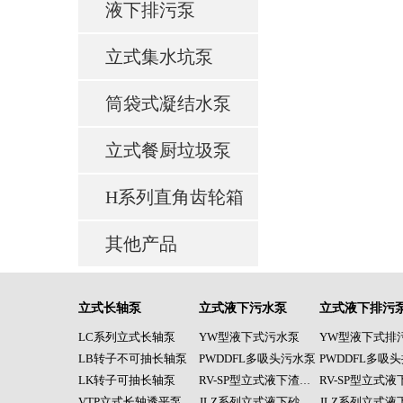
液下排污泵
立式集水坑泵
筒袋式凝结水泵
立式餐厨垃圾泵
H系列直角齿轮箱
其他产品
立式长轴泵
立式液下污水泵
立式液下排污
LC系列立式长轴泵
YW型液下式污水泵
YW型液下式排
LB转子不可抽长轴泵
PWDDFL多吸头污水泵
PWDDFL多吸
LK转子可抽长轴泵
RV-SP型立式液下渣浆泵
VTP立式长轴透平泵
JLZ系列立式液下砂浆泵