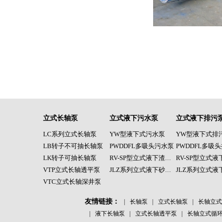
立式长轴泵
立式液下污水泵
立式液下排污
LC系列立式长轴泵
YW型液下式污水泵
YW型液下式排
LB转子不可抽长轴泵
PWDDFL多吸头污水泵
PWDDFL多吸
LK转子可抽长轴泵
RV-SP型立式液下渣浆泵
VTP立式长轴透平泵
JLZ系列立式液下砂浆泵
VTC立式长轴深井泵
友情链接：
|
长轴泵
|
立式长轴泵
|
长轴立式
|
液下长轴泵
|
立式长轴透平泵
|
长轴立式循