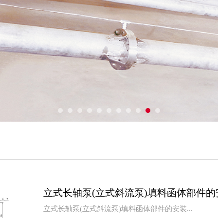
1
2
3
4
5
6
7
8
9
10
11
立式长轴泵(立式斜流泵)填料函体部件的
立式长轴泵(立式斜流泵)填料函体部件的安装...