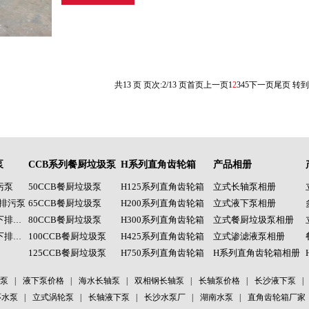
共13 页 页次:2/13 页
首页
上一页
1
2
3
4
5
下一页
尾页
转
泵
CCB系列餐厨垃圾泵
H系列直角齿轮箱
产品相册
污泵
50CCB餐厨垃圾泵
H125系列直角齿轮箱
立式长轴泵相册
头排污泵
65CCB餐厨垃圾泵
H200系列直角齿轮箱
立式液下泵相册
80CCB餐厨垃圾泵
H300系列直角齿轮箱
立式餐厨垃圾泵相册
RV-SP型立式液下排污泵
100CCB餐厨垃圾泵
H425系列直角齿轮箱
立式渗滤液泵相册
JLZ系列立式液下排污泵
125CCB餐厨垃圾泵
H750系列直角齿轮箱
H系列直角齿轮箱相册
泵
|
液下泵价格
|
海水长轴泵
|
双相钢长轴泵
|
长轴泵价格
|
长沙液下泵
|
环水泵
|
立式涡轮泵
|
长轴液下泵
|
长沙水泵厂
|
湖南水泵
|
直角齿轮箱厂家