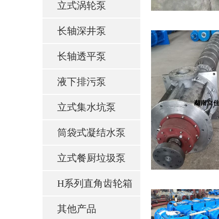
立式涡轮泵
长轴深井泵
长轴透平泵
液下排污泵
立式集水坑泵
筒袋式凝结水泵
立式餐厨垃圾泵
H系列直角齿轮箱
其他产品