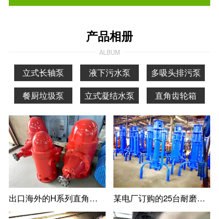
产品相册
ALBUM
立式长轴泵
液下污水泵
多吸头排污泵
餐厨垃圾泵
立式凝结水泵
直角齿轮箱
出口海外的H系列直角齿轮箱
某电厂订购的25台耐磨立式防淤多吸头排污水泵