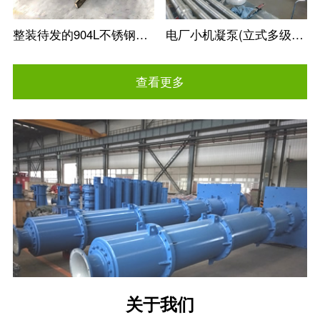
整装待发的904L不锈钢冶金矿用立式长轴泵
电厂小机凝泵(立式多级筒袋式凝结水泵)
查看更多
关于我们