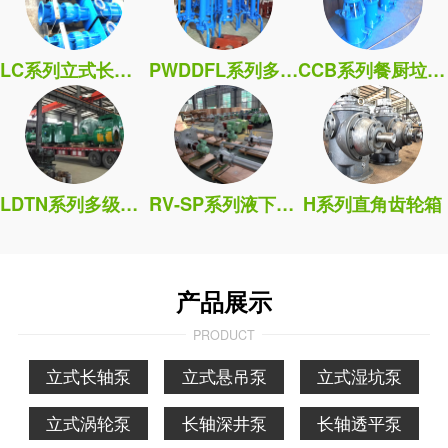
LC系列立式长轴泵
PWDDFL系列多吸头排污泵
CCB系列餐厨垃圾处理泵
LDTN系列多级筒袋式凝泵
RV-SP系列液下污水泵
H系列直角齿轮箱
产品展示
PRODUCT
立式长轴泵
立式悬吊泵
立式湿坑泵
立式涡轮泵
长轴深井泵
长轴透平泵