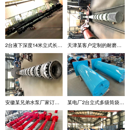
2台液下深度14米立式长轴泵--长沙某水泵厂家定制
天津某客户定制的耐磨耐腐蚀立式长轴泵
安徽某兄弟水泵厂家订购的高扬程立式长轴泵
某电厂2台立式多级筒袋式凝结水泵(小机凝结水泵)