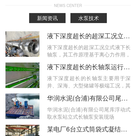
NEWS CENTER
新闻资讯
水泵技术
液下深度超长的超深工况立式液下长轴泵工作原理和技术核心
液下深度超长的超深工况立式液下长
轴泵，其工作原理基于离心力作用，
通过电机驱动长轴带动叶轮旋转，实
液下深度超长的长轴泵运行工况分析
现液体的高效垂直输送；技术核心在
于分段式长轴结构、多级支承系统、
液下深度超长的长轴泵主要用于深
耐腐蚀材料与智能密封设计的协同优
井、深海、大型储罐等极端工况，其
化，以应对百米级液深带来的力学、
运行稳定性与安全性高度依赖于结构
华润水泥(合浦)有限公司尾库浮动式取水泵站立式长轴泵安装现场
密封与耐久性挑战‌。
设计、材料选型及系统匹配。综合来
看，‌超长液下深度（通常指超过30
华润水泥(合浦)有限公司尾库浮动式
米，可达80米至百米级）的长轴泵在
取水泵站立式长轴泵安装现场
高扬程、耐腐蚀、抗振动和密封可靠
某电厂6台立式筒袋式凝结水泵
性方面面临更大挑战，需通过分段轴