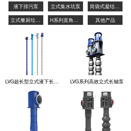
液下排污泵
立式集水坑泵
筒袋式凝结水泵
立式餐厨垃圾泵
H系列直角齿轮箱
其他产品
LVG超长型立式液下长轴泵
LVG系列高效立式长轴泵