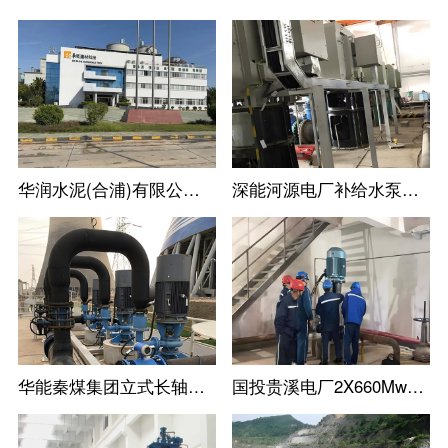
华润水泥(合浦)有限公司尾库浮动式取水泵站立式长轴泵
深能河源电厂补给水泵立式长轴泵机组
华能秦煤集团立式长轴泵工业循环水泵机组
国投贵溪电厂2X660Mw火电机组立式长轴泵