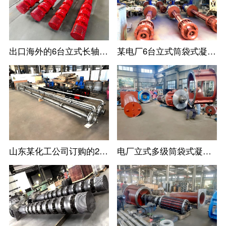
出口海外的6台立式长轴消防涡轮泵
某电厂6台立式筒袋式凝结水泵
山东某化工公司订购的2台不锈钢立式长轴液下泵
电厂立式多级筒袋式凝结水泵安装现场