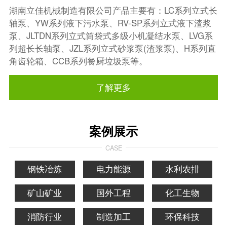
湖南立佳机械制造有限公司产品主要有：LC系列立式长
轴泵、YW系列液下污水泵、RV-SP系列立式液下渣浆
泵、JLTDN系列立式筒袋式多级小机凝结水泵、LVG系
列超长长轴泵、JZL系列立式砂浆泵(渣浆泵)、H系列直
角齿轮箱、CCB系列餐厨垃圾泵等。
了解更多
案例展示
CASE
钢铁冶炼
电力能源
水利农排
矿山矿业
国外工程
化工生物
消防行业
制造加工
环保科技