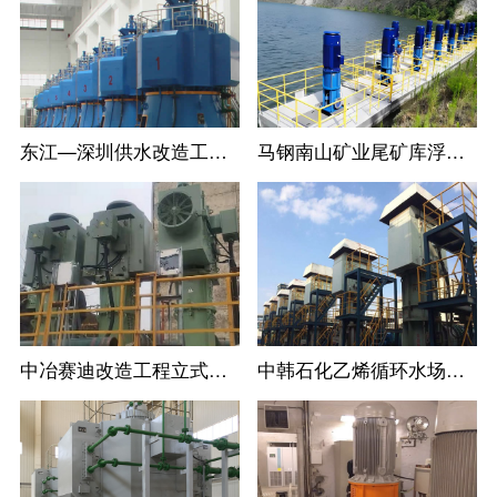
东江—深圳供水改造工程LC系列立式长轴循环水泵
马钢南山矿业尾矿库浮船取水泵站11台立式长轴泵一次调试成功运行过168
中冶赛迪改造工程立式长轴泵
中韩石化乙烯循环水场立式长轴泵