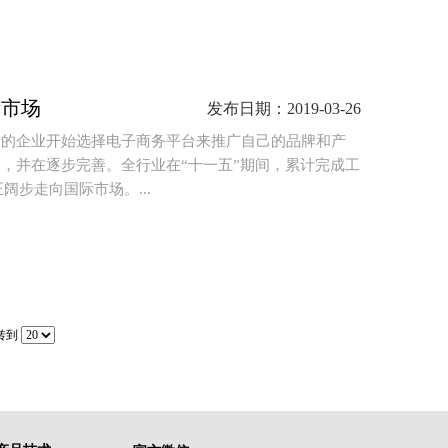
际市场
发布日期：2019-03-26
多的企业开始选择电子商务平台来推广自己的品牌和产
，并在逐步完善。全行业在“十一五”期间，累计完成工
正阔步走向国际市场。...
转到