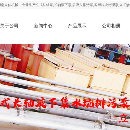
南立佳机械！专业生产立式长轴泵,长轴液下泵,多吸头排污泵,餐厨垃圾处理泵,立式渗
关于公司
新闻中心
产品展示
公司相册