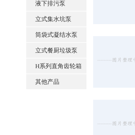
液下排污泵
立式集水坑泵
筒袋式凝结水泵
立式餐厨垃圾泵
H系列直角齿轮箱
其他产品