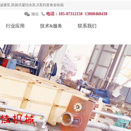
滤液泵,筒袋式凝结水泵,H系列直角齿轮箱
电话：185-07312158 13808468438
微信
行业应用
技术&服务
联系我们