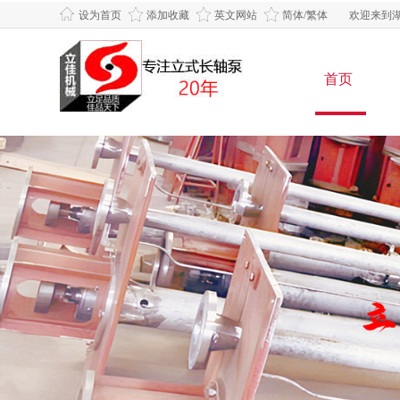
设为首页
添加收藏
英文网站
简体/繁体
欢迎来到湖
首页