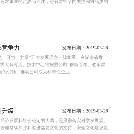
必有对事业的沉静与专注，必有对细节的关注和对品质的
心竞争力
发布日期：2019-03-26
绿色、开放、共享”五大发展理念一脉相承。在湖南省推
技线大有可为。技术中心将按照公司“创新引领、改革驱
为引领，推动公司成为标志性企业。...
型升级
发布日期：2019-03-26
、经济发展和社会稳定的大局，是贯彻落实科学发展观、
和管理持续加强和改进需要文化的支持，安全文化建设是