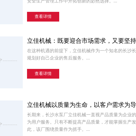
安全生产管理工作中开拓创新的必然选择。...
查看详情
立佳机械：既要迎合市场需求，又要坚
在这种机遇的前提下，立佳机械作为一个知名的长沙长
规划好自己企业的售后服务。...
查看详情
立佳机械以质量为生命，以客户需求为
长期来，长沙水泵厂立佳机械一直视产品质量为企业
为用户服务。只有不断提高产品质量，才能掌握生产
此，该厂围绕质量作为抓手。...