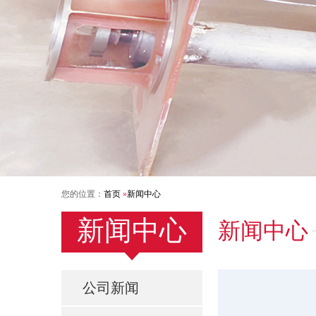
您的位置：
首页
»
新闻中心
新闻中心
新闻中心
公司新闻