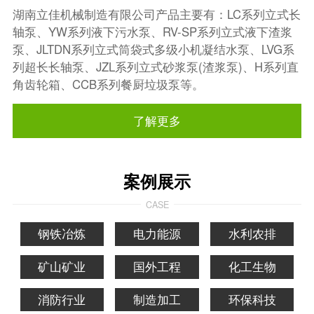
湖南立佳机械制造有限公司产品主要有：LC系列立式长
轴泵、YW系列液下污水泵、RV-SP系列立式液下渣浆
泵、JLTDN系列立式筒袋式多级小机凝结水泵、LVG系
列超长长轴泵、JZL系列立式砂浆泵(渣浆泵)、H系列直
角齿轮箱、CCB系列餐厨垃圾泵等。
了解更多
案例展示
CASE
钢铁冶炼
电力能源
水利农排
矿山矿业
国外工程
化工生物
消防行业
制造加工
环保科技