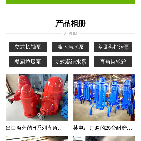
产品相册
ALBUM
立式长轴泵
液下污水泵
多吸头排污泵
餐厨垃圾泵
立式凝结水泵
直角齿轮箱
出口海外的H系列直角齿轮箱
某电厂订购的25台耐磨立式防淤多吸头排污水泵