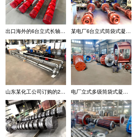
出口海外的6台立式长轴消防涡轮泵
某电厂6台立式筒袋式凝结水泵
山东某化工公司订购的2台不锈钢立式长轴液下泵
电厂立式多级筒袋式凝结水泵安装现场