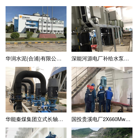
华润水泥(合浦)有限公司尾库浮动式取水泵站立式长轴泵
深能河源电厂补给水泵立式长轴泵机组
华能秦煤集团立式长轴泵工业循环水泵机组
国投贵溪电厂2X660Mw火电机组立式长轴泵