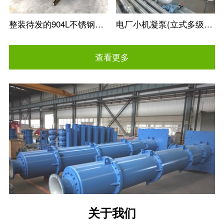
整装待发的904L不锈钢冶金矿用立式长轴泵
电厂小机凝泵(立式多级筒袋式凝结水泵)
查看更多
关于我们