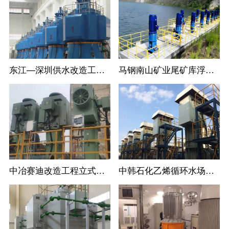
东江—深圳供水改造工程LC系列立式长轴循环水泵
马钢南山矿业尾矿库浮船取水泵站11台立式长轴泵一次调试成功运行过168
中冶赛迪改造工程立式长轴泵
中韩石化乙烯循环水场立式长轴泵