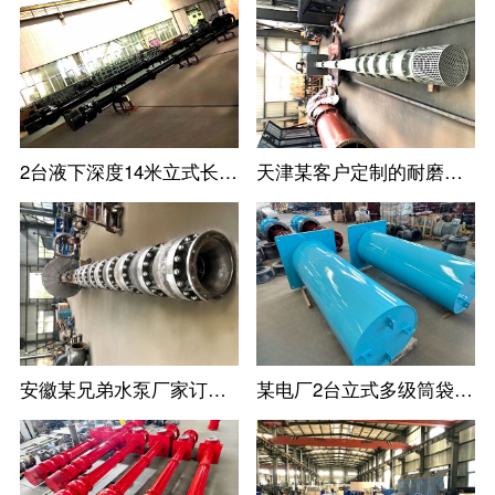
2台液下深度14米立式长轴泵--长沙某水泵厂家定制
天津某客户定制的耐磨耐腐蚀立式长轴泵
安徽某兄弟水泵厂家订购的高扬程立式长轴泵
某电厂2台立式多级筒袋式凝结水泵(小机凝结水泵)