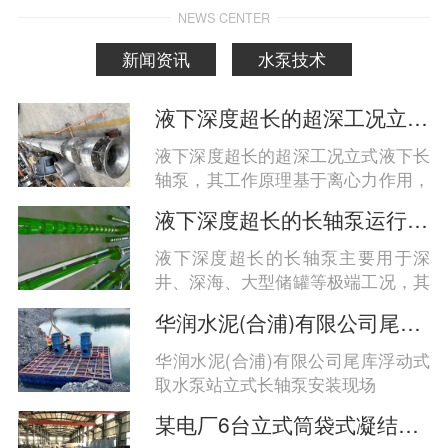
NEWS CENTER
新闻资讯
水泵技术
液下深度超长的超深工况立式液下长轴泵工作原理和技术核心
液下深度超长的超深工况立式液下长
轴泵，其工作原理基于离心力作用，
通过电机驱动长轴带动叶轮旋转，实
液下深度超长的长轴泵运行工况分析
现液体的高效垂直输送；技术核心在
于分段式长轴结构、多级支承系统、
液下深度超长的长轴泵主要用于深
耐腐蚀材料与智能密封设计的协同优
井、深海、大型储罐等极端工况，其
化，以应对百米级液深带来的力学、
运行稳定性与安全性高度依赖于结构
华润水泥(合浦)有限公司尾库浮动式取水泵站立式长轴泵安装现场
密封与耐久性挑战‌。
设计、材料选型及系统匹配。综合来
看，‌超长液下深度（通常指超过30
华润水泥(合浦)有限公司尾库浮动式
米，可达80米至百米级）的长轴泵在
取水泵站立式长轴泵安装现场
高扬程、耐腐蚀、抗振动和密封可靠
某电厂6台立式筒袋式凝结水泵
性方面面临更大挑战，需通过分段轴