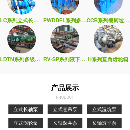
LC系列立式长轴泵
PWDDFL系列多吸头排污泵
CCB系列餐厨垃圾处理泵
LDTN系列多级筒袋式凝泵
RV-SP系列液下污水泵
H系列直角齿轮箱
产品展示
PRODUCT
立式长轴泵
立式悬吊泵
立式湿坑泵
立式涡轮泵
长轴深井泵
长轴透平泵