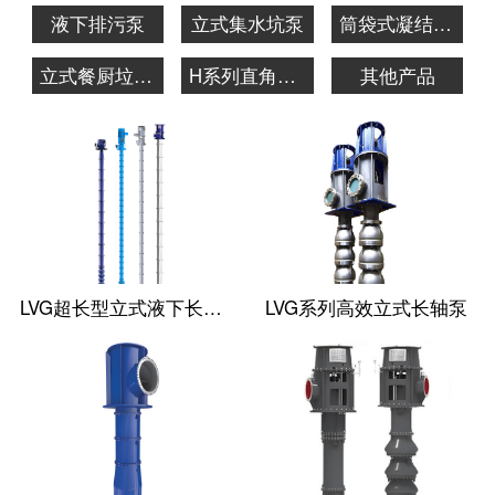
液下排污泵
立式集水坑泵
筒袋式凝结水泵
立式餐厨垃圾泵
H系列直角齿轮箱
其他产品
LVG超长型立式液下长轴泵
LVG系列高效立式长轴泵