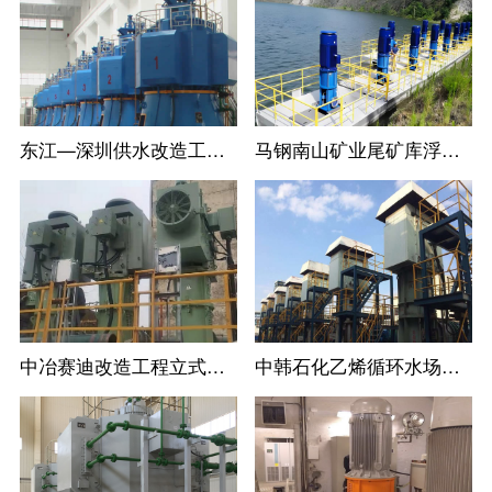
东江—深圳供水改造工程LC系列立式长轴循环水泵
马钢南山矿业尾矿库浮船取水泵站11台立式长轴泵一次调试成功运行过168
中冶赛迪改造工程立式长轴泵
中韩石化乙烯循环水场立式长轴泵