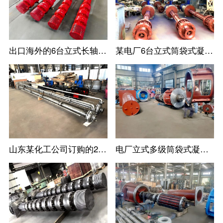
出口海外的6台立式长轴消防涡轮泵
某电厂6台立式筒袋式凝结水泵
山东某化工公司订购的2台不锈钢立式长轴液下泵
电厂立式多级筒袋式凝结水泵安装现场