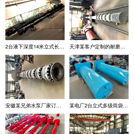
2台液下深度14米立式长轴泵--长沙某水泵厂家定制
天津某客户定制的耐磨耐腐蚀立式长轴泵
安徽某兄弟水泵厂家订购的高扬程立式长轴泵
某电厂2台立式多级筒袋式凝结水泵(小机凝结水泵)