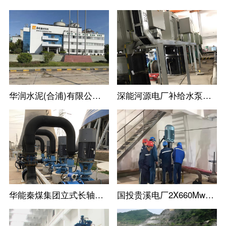
华润水泥(合浦)有限公司尾库浮动式取水泵站立式长轴泵
深能河源电厂补给水泵立式长轴泵机组
华能秦煤集团立式长轴泵工业循环水泵机组
国投贵溪电厂2X660Mw火电机组立式长轴泵