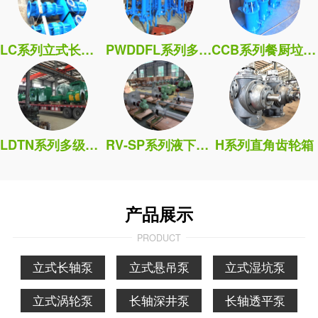
LC系列立式长轴泵
PWDDFL系列多吸头排污泵
CCB系列餐厨垃圾处理泵
LDTN系列多级筒袋式凝泵
RV-SP系列液下污水泵
H系列直角齿轮箱
产品展示
PRODUCT
立式长轴泵
立式悬吊泵
立式湿坑泵
立式涡轮泵
长轴深井泵
长轴透平泵