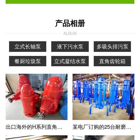
产品相册
ALBUM
立式长轴泵
液下污水泵
多吸头排污泵
餐厨垃圾泵
立式凝结水泵
直角齿轮箱
出口海外的H系列直角齿轮箱
某电厂订购的25台耐磨立式防淤多吸头排污水泵