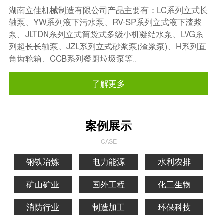
湖南立佳机械制造有限公司产品主要有：LC系列立式长
轴泵、YW系列液下污水泵、RV-SP系列立式液下渣浆
泵、JLTDN系列立式筒袋式多级小机凝结水泵、LVG系
列超长长轴泵、JZL系列立式砂浆泵(渣浆泵)、H系列直
角齿轮箱、CCB系列餐厨垃圾泵等。
了解更多
案例展示
CASE
钢铁冶炼
电力能源
水利农排
矿山矿业
国外工程
化工生物
消防行业
制造加工
环保科技