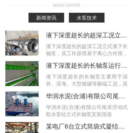
NEWS CENTER
新闻资讯
水泵技术
液下深度超长的超深工况立式液下长轴泵工作原理和技术核心
液下深度超长的超深工况立式液下长
轴泵，其工作原理基于离心力作用，
通过电机驱动长轴带动叶轮旋转，实
液下深度超长的长轴泵运行工况分析
现液体的高效垂直输送；技术核心在
于分段式长轴结构、多级支承系统、
液下深度超长的长轴泵主要用于深
耐腐蚀材料与智能密封设计的协同优
井、深海、大型储罐等极端工况，其
化，以应对百米级液深带来的力学、
运行稳定性与安全性高度依赖于结构
华润水泥(合浦)有限公司尾库浮动式取水泵站立式长轴泵安装现场
密封与耐久性挑战‌。
设计、材料选型及系统匹配。综合来
看，‌超长液下深度（通常指超过30
华润水泥(合浦)有限公司尾库浮动式
米，可达80米至百米级）的长轴泵在
取水泵站立式长轴泵安装现场
高扬程、耐腐蚀、抗振动和密封可靠
某电厂6台立式筒袋式凝结水泵
性方面面临更大挑战，需通过分段轴