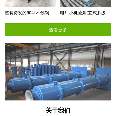
整装待发的904L不锈钢冶金矿用立式长轴泵
电厂小机凝泵(立式多级筒袋式凝结水泵)
查看更多
关于我们