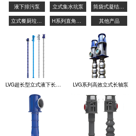
液下排污泵
立式集水坑泵
筒袋式凝结水泵
立式餐厨垃圾泵
H系列直角齿轮箱
其他产品
LVG超长型立式液下长轴泵
LVG系列高效立式长轴泵