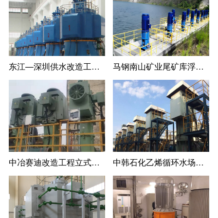
东江—深圳供水改造工程LC系列立式长轴循环水泵
马钢南山矿业尾矿库浮船取水泵站11台立式长轴泵一次调试成功运行过168
中冶赛迪改造工程立式长轴泵
中韩石化乙烯循环水场立式长轴泵