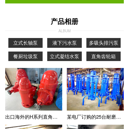
产品相册
ALBUM
立式长轴泵
液下污水泵
多吸头排污泵
餐厨垃圾泵
立式凝结水泵
直角齿轮箱
出口海外的H系列直角齿轮箱
某电厂订购的25台耐磨立式防淤多吸头排污水泵