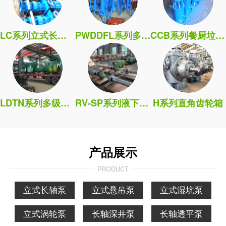
LC系列立式长轴泵
PWDDFL系列多吸头排污泵
CCB系列餐厨垃圾处理泵
LDTN系列多级筒袋式凝泵
RV-SP系列液下污水泵
H系列直角齿轮箱
产品展示
PRODUCT
立式长轴泵
立式悬吊泵
立式湿坑泵
立式涡轮泵
长轴深井泵
长轴透平泵