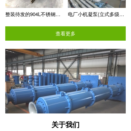
整装待发的904L不锈钢冶金矿用立式长轴泵
电厂小机凝泵(立式多级筒袋式凝结水泵)
查看更多
关于我们