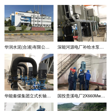
华润水泥(合浦)有限公司尾库浮动式取水泵站立式长轴泵
深能河源电厂补给水泵立式长轴泵机组
华能秦煤集团立式长轴泵工业循环水泵机组
国投贵溪电厂2X660Mw火电机组立式长轴泵