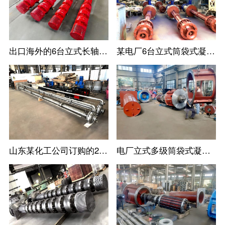
出口海外的6台立式长轴消防涡轮泵
某电厂6台立式筒袋式凝结水泵
山东某化工公司订购的2台不锈钢立式长轴液下泵
电厂立式多级筒袋式凝结水泵安装现场