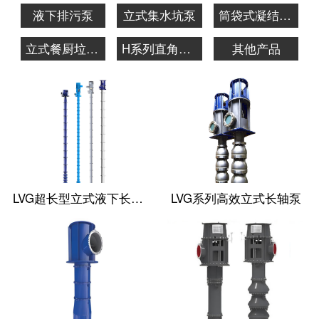
液下排污泵
立式集水坑泵
筒袋式凝结水泵
立式餐厨垃圾泵
H系列直角齿轮箱
其他产品
LVG超长型立式液下长轴泵
LVG系列高效立式长轴泵