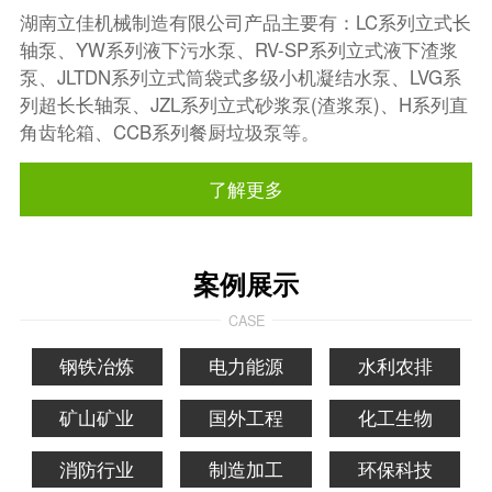
湖南立佳机械制造有限公司产品主要有：LC系列立式长
轴泵、YW系列液下污水泵、RV-SP系列立式液下渣浆
泵、JLTDN系列立式筒袋式多级小机凝结水泵、LVG系
列超长长轴泵、JZL系列立式砂浆泵(渣浆泵)、H系列直
角齿轮箱、CCB系列餐厨垃圾泵等。
了解更多
案例展示
CASE
钢铁冶炼
电力能源
水利农排
矿山矿业
国外工程
化工生物
消防行业
制造加工
环保科技