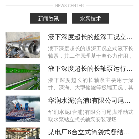
NEWS CENTER
新闻资讯
水泵技术
液下深度超长的超深工况立式液下长轴泵工作原理和技术核心
液下深度超长的超深工况立式液下长
轴泵，其工作原理基于离心力作用，
通过电机驱动长轴带动叶轮旋转，实
液下深度超长的长轴泵运行工况分析
现液体的高效垂直输送；技术核心在
于分段式长轴结构、多级支承系统、
液下深度超长的长轴泵主要用于深
耐腐蚀材料与智能密封设计的协同优
井、深海、大型储罐等极端工况，其
化，以应对百米级液深带来的力学、
运行稳定性与安全性高度依赖于结构
华润水泥(合浦)有限公司尾库浮动式取水泵站立式长轴泵安装现场
密封与耐久性挑战‌。
设计、材料选型及系统匹配。综合来
看，‌超长液下深度（通常指超过30
华润水泥(合浦)有限公司尾库浮动式
米，可达80米至百米级）的长轴泵在
取水泵站立式长轴泵安装现场
高扬程、耐腐蚀、抗振动和密封可靠
某电厂6台立式筒袋式凝结水泵
性方面面临更大挑战，需通过分段轴