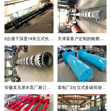
2台液下深度14米立式长轴泵--长沙某水泵厂家定制
天津某客户定制的耐磨耐腐蚀立式长轴泵
安徽某兄弟水泵厂家订购的高扬程立式长轴泵
某电厂2台立式多级筒袋式凝结水泵(小机凝结水泵)